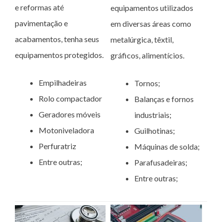
e reformas até
equipamentos utilizados
pavimentação e
em diversas áreas como
acabamentos, tenha seus
metalúrgica, têxtil,
equipamentos protegidos.
gráficos, alimentícios.
Empilhadeiras
Tornos;
Rolo compactador
Balanças e fornos
Geradores móveis
industriais;
Motoniveladora
Guilhotinas;
Perfuratriz
Máquinas de solda;
Entre outras;
Parafusadeiras;
Entre outras;