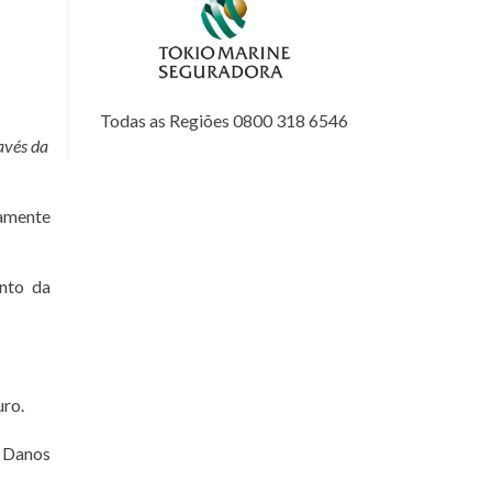
Todas as Regiões 0800 318 6546
avés da
tamente
nto da
uro.
 Danos