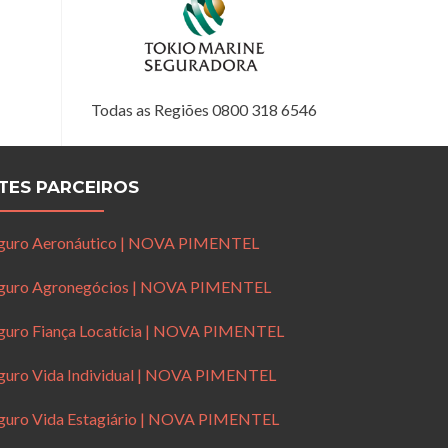
Todas as Regiões 0800 318 6546
ITES PARCEIROS
guro Aeronáutico | NOVA PIMENTEL
guro Agronegócios | NOVA PIMENTEL
guro Fiança Locatícia | NOVA PIMENTEL
guro Vida Individual | NOVA PIMENTEL
guro Vida Estagiário | NOVA PIMENTEL