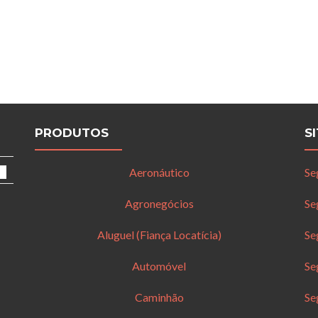
PRODUTOS
S
Aeronáutico
Se
Agronegócios
Se
Aluguel (Fiança Locatícia)
Se
Automóvel
Se
Caminhão
Se