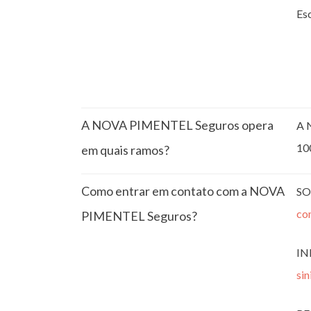
Esc
A NOVA PIMENTEL Seguros opera
A 
10
em quais ramos?
Como entrar em contato com a NOVA
SO
co
PIMENTEL Seguros?
IN
si