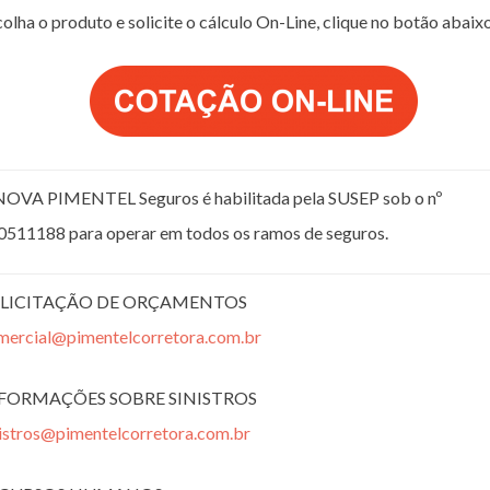
olha o produto e solicite o cálculo On-Line, clique no botão abaix
NOVA PIMENTEL Seguros é habilitada pela SUSEP sob o nº
0511188 para operar em todos os ramos de seguros.
LICITAÇÃO DE ORÇAMENTOS
mercial@pimentelcorretora.com.br
FORMAÇÕES SOBRE SINISTROS
nistros@pimentelcorretora.com.br