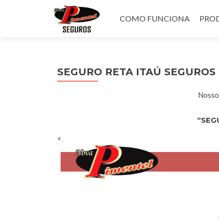
Pular
para
COMO FUNCIONA
PROD
o
conteúdo
SEGURO RETA ITAÚ SEGUROS
Nossos
“SEG
<