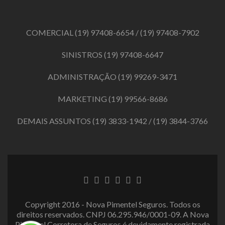
COMERCIAL
(19) 97408-6654
/
(19) 97408-7902
SINISTROS
(19) 97408-6647
ADMINISTRAÇÃO
(19) 99269-3471
MARKETING
(19) 99566-8686
DEMAIS ASSUNTOS
(19) 3833-1942
/
(19) 3844-3766
Link
Link
Link
Link
Link
Link
do
do
do
do
do
do
Facebook
Twitter
LinkedIn
Behance
Dribbble
Instagram
Copyright 2016 - Nova Pimentel Seguros. Todos os
direitos reservados. CNPJ 06.295.946/0001-09. A Nova
Pimentel Corretora de Seguros é devidamente registrada