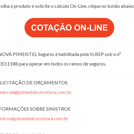
olha o produto e solicite o cálculo On-Line, clique no botão abaix
NOVA PIMENTEL Seguros é habilitada pela SUSEP sob o nº
0511188 para operar em todos os ramos de seguros.
LICITAÇÃO DE ORÇAMENTOS
mercial@pimentelcorretora.com.br
FORMAÇÕES SOBRE SINISTROS
nistros@pimentelcorretora.com.br