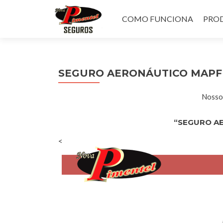
Pular
para
COMO FUNCIONA
PROD
o
conteúdo
SEGURO AERONÁUTICO MAPF
Nossos
“SEGURO A
<