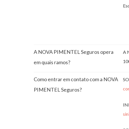
Esc
A NOVA PIMENTEL Seguros opera
A 
10
em quais ramos?
Como entrar em contato com a NOVA
SO
co
PIMENTEL Seguros?
IN
si