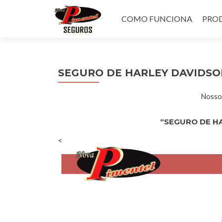
Pular
para
COMO FUNCIONA
PROD
o
conteúdo
SEGURO DE HARLEY DAVIDS
Nossos
“SEGURO DE H
<