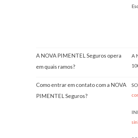
Esc
A NOVA PIMENTEL Seguros opera
A 
10
em quais ramos?
Como entrar em contato com a NOVA
SO
co
PIMENTEL Seguros?
IN
si