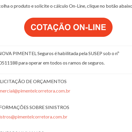
olha o produto e solicite o cálculo On-Line, clique no botão abaix
NOVA PIMENTEL Seguros é habilitada pela SUSEP sob o nº
0511188 para operar em todos os ramos de seguros.
LICITAÇÃO DE ORÇAMENTOS
mercial@pimentelcorretora.com.br
FORMAÇÕES SOBRE SINISTROS
nistros@pimentelcorretora.com.br