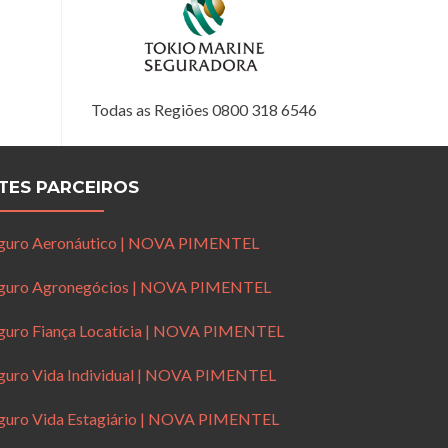
Todas as Regiões 0800 318 6546
ITES PARCEIROS
guro Aeronáutico | NOVA PIMENTEL
guro Agronegócios | NOVA PIMENTEL
guro Fiança Locatícia | NOVA PIMENTEL
guro Vida Individual | NOVA PIMENTEL
guro Vida Estagiário | NOVA PIMENTEL