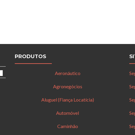
PRODUTOS
S
Aeronáutico
Se
Agronegócios
Se
Aluguel (Fiança Locatícia)
Se
Automóvel
Se
Caminhão
Se