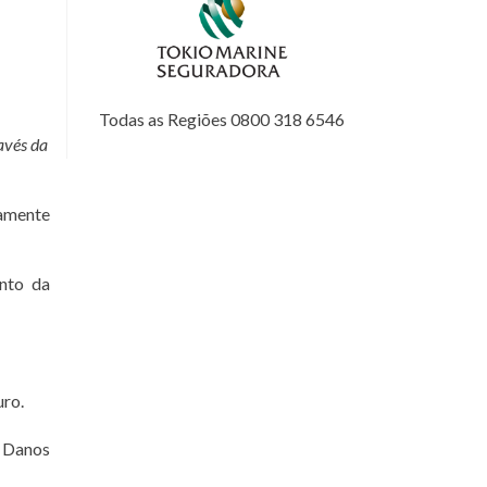
Todas as Regiões 0800 318 6546
avés da
tamente
nto da
uro.
 Danos