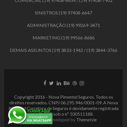
COMERCIAL
(19) 97408-6654
/
(19) 97408-7902
SINISTROS
(19) 97408-6647
ADMINISTRAÇÃO
(19) 99269-3471
MARKETING
(19) 99566-8686
DEMAIS ASSUNTOS
(19) 3833-1942
/
(19) 3844-3766
Link
Link
Link
Link
Link
Link
do
do
do
do
do
do
Facebook
Twitter
LinkedIn
Behance
Dribbble
Instagram
Copyright 2016 - Nova Pimentel Seguros. Todos os
direitos reservados. CNPJ 06.295.946/0001-09. A Nova
Pimentel Corretora de Seguros é devidamente registrada
na SUSEP sob o nº 100511188.
Zerif Lite
developed by
ThemeIsle