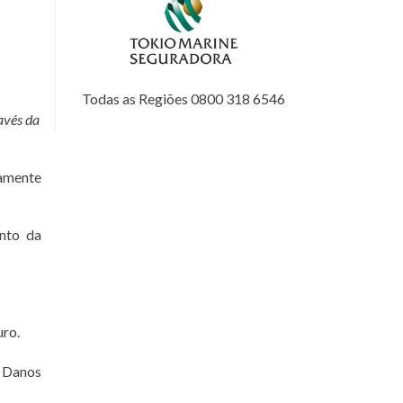
Todas as Regiões 0800 318 6546
avés da
tamente
nto da
uro.
 Danos