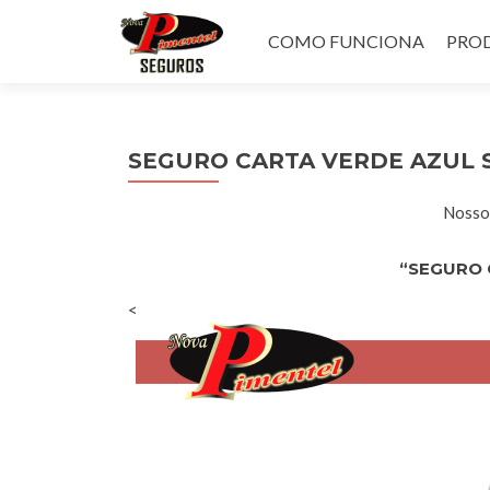
Pular
para
COMO FUNCIONA
PROD
o
conteúdo
SEGURO CARTA VERDE AZUL
Nossos
“SEGURO 
<