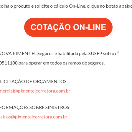
olha o produto e solicite o cálculo On-Line, clique no botão abaix
NOVA PIMENTEL Seguros é habilitada pela SUSEP sob o nº
0511188 para operar em todos os ramos de seguros.
LICITAÇÃO DE ORÇAMENTOS
mercial@pimentelcorretora.com.br
FORMAÇÕES SOBRE SINISTROS
nistros@pimentelcorretora.com.br