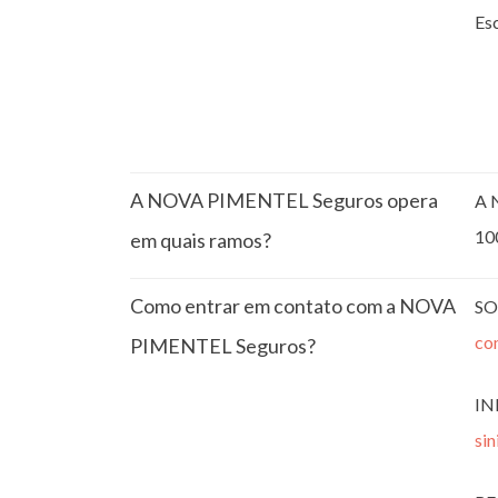
Esc
A NOVA PIMENTEL Seguros opera
A 
10
em quais ramos?
Como entrar em contato com a NOVA
SO
co
PIMENTEL Seguros?
IN
si