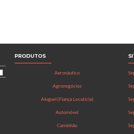
PRODUTOS
S
Aeronáutico
Se
Agronegócios
Se
Aluguel (Fiança Locatícia)
Se
Automóvel
Se
Caminhão
Se