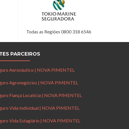
Todas as Regiões 0800 318 6546
ITES PARCEIROS
guro Aeronáutico | NOVA PIMENTEL
guro Agronegócios | NOVA PIMENTEL
guro Fiança Locatícia | NOVA PIMENTEL
guro Vida Individual | NOVA PIMENTEL
guro Vida Estagiário | NOVA PIMENTEL