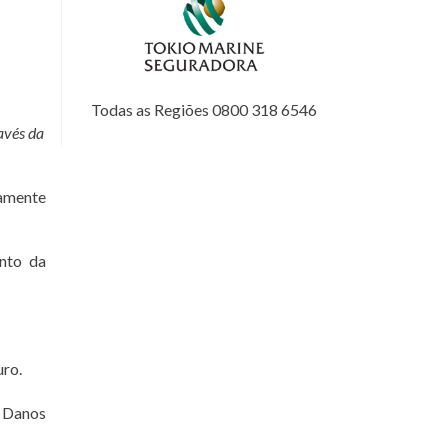
Todas as Regiões 0800 318 6546
avés da
tamente
nto da
uro.
 Danos