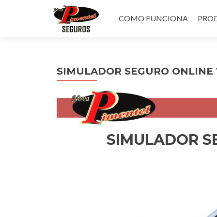
Pular
para
COMO FUNCIONA
PROD
o
conteúdo
SIMULADOR SEGURO ONLINE 
SIMULADOR S