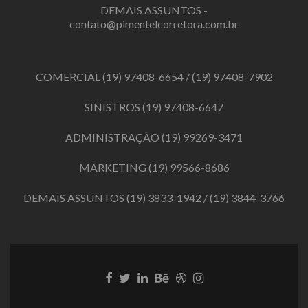
DEMAIS ASSUNTOS -
contato@pimentelcorretora.com.br
COMERCIAL
(19) 97408-6654
/
(19) 97408-7902
SINISTROS
(19) 97408-6647
ADMINISTRAÇÃO
(19) 99269-3471
MARKETING
(19) 99566-8686
DEMAIS ASSUNTOS
(19) 3833-1942
/
(19) 3844-3766
Link
Link
Link
Link
Link
Link
do
do
do
do
do
do
Facebook
Twitter
LinkedIn
Behance
Dribbble
Instagram