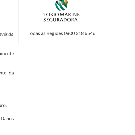
Todas as Regiões 0800 318 6546
avés da
tamente
nto da
uro.
 Danos