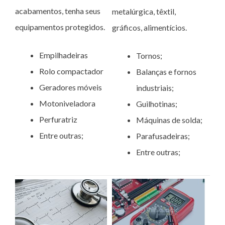
acabamentos, tenha seus
metalúrgica, têxtil,
equipamentos protegidos.
gráficos, alimentícios.
Empilhadeiras
Tornos;
Rolo compactador
Balanças e fornos
Geradores móveis
industriais;
Motoniveladora
Guilhotinas;
Perfuratriz
Máquinas de solda;
Entre outras;
Parafusadeiras;
Entre outras;