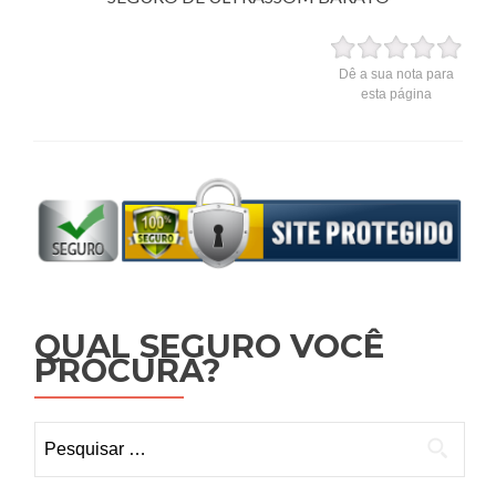
Dê a sua nota para
esta página
QUAL SEGURO VOCÊ
PROCURA?
Pesquisar
por: