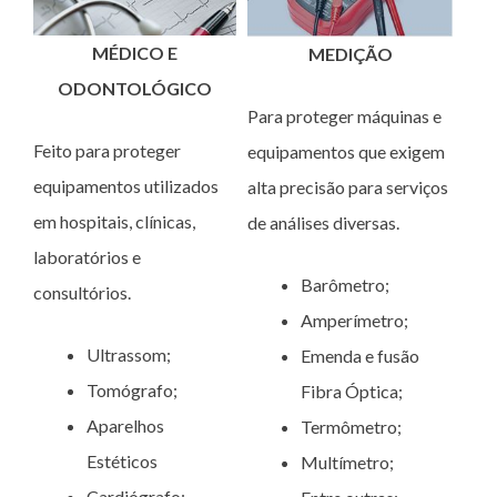
MÉDICO E
MEDIÇÃO
ODONTOLÓGICO
Para proteger máquinas e
Feito para proteger
equipamentos que exigem
equipamentos utilizados
alta precisão para serviços
em hospitais, clínicas,
de análises diversas.
laboratórios e
Barômetro;
consultórios.
Amperímetro;
Ultrassom;
Emenda e fusão
Tomógrafo;
Fibra Óptica;
Aparelhos
Termômetro;
Estéticos
Multímetro;
Cardiógrafo;