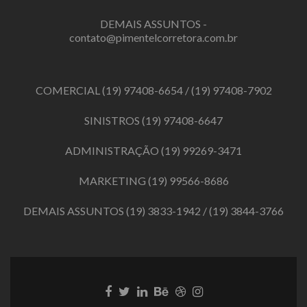
DEMAIS ASSUNTOS -
contato@pimentelcorretora.com.br
COMERCIAL
(19) 97408-6654
/
(19) 97408-7902
SINISTROS
(19) 97408-6647
ADMINISTRAÇÃO
(19) 99269-3471
MARKETING
(19) 99566-8686
DEMAIS ASSUNTOS
(19) 3833-1942
/
(19) 3844-3766
Link
Link
Link
Link
Link
Link
do
do
do
do
do
do