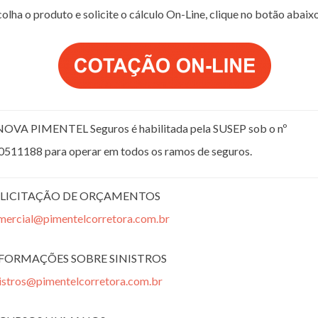
olha o produto e solicite o cálculo On-Line, clique no botão abaix
NOVA PIMENTEL Seguros é habilitada pela SUSEP sob o nº
0511188 para operar em todos os ramos de seguros.
LICITAÇÃO DE ORÇAMENTOS
mercial@pimentelcorretora.com.br
FORMAÇÕES SOBRE SINISTROS
nistros@pimentelcorretora.com.br