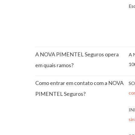
Esc
A NOVA PIMENTEL Seguros opera
A 
10
em quais ramos?
Como entrar em contato com a NOVA
SO
co
PIMENTEL Seguros?
IN
si