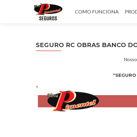
Pular
para
COMO FUNCIONA
PROD
o
conteúdo
SEGURO RC OBRAS BANCO DO
Nossos
“SEGURO 
<