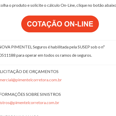
olha o produto e solicite o cálculo On-Line, clique no botão abaix
NOVA PIMENTEL Seguros é habilitada pela SUSEP sob o nº
0511188 para operar em todos os ramos de seguros.
LICITAÇÃO DE ORÇAMENTOS
mercial@pimentelcorretora.com.br
FORMAÇÕES SOBRE SINISTROS
nistros@pimentelcorretora.com.br