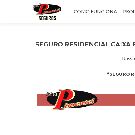
Pular
para
COMO FUNCIONA
PROD
o
conteúdo
SEGURO RESIDENCIAL CAIXA
Nossos
“SEGURO R
<