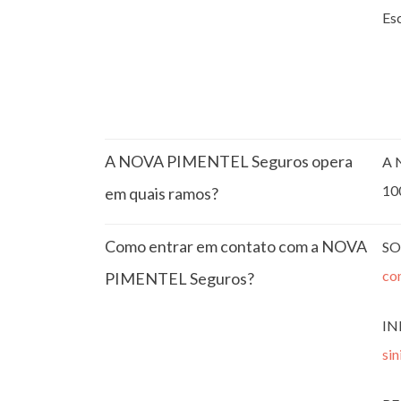
Esc
A NOVA PIMENTEL Seguros opera
A 
10
em quais ramos?
Como entrar em contato com a NOVA
SO
co
PIMENTEL Seguros?
IN
si