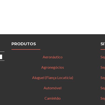
PRODUTOS
S
Aeronáutico
Se
Agronegócios
Se
Aluguel (Fiança Locatícia)
Se
Automóvel
Se
Caminhão
Se