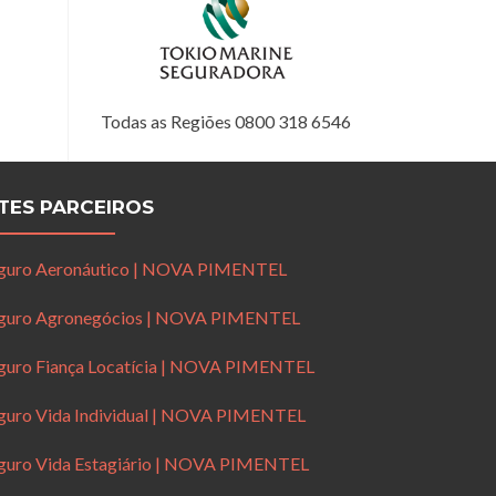
Todas as Regiões 0800 318 6546
ITES PARCEIROS
guro Aeronáutico | NOVA PIMENTEL
guro Agronegócios | NOVA PIMENTEL
guro Fiança Locatícia | NOVA PIMENTEL
guro Vida Individual | NOVA PIMENTEL
guro Vida Estagiário | NOVA PIMENTEL