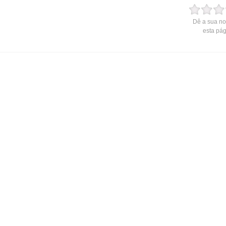
Dê a sua no
esta pá