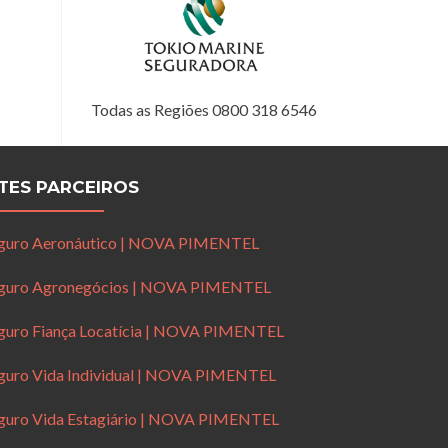
Todas as Regiões 0800 318 6546
ITES PARCEIROS
guro Aeronáutico | NOVA PIMENTEL
guro Agronegócios | NOVA PIMENTEL
guro Fiança Locatícia | NOVA PIMENTEL
guro Vida Individual | NOVA PIMENTEL
guro Vida Estagiário | NOVA PIMENTEL