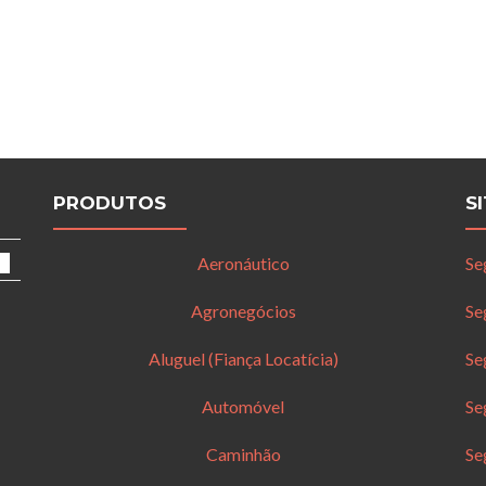
PRODUTOS
S
Aeronáutico
Se
Agronegócios
Se
Aluguel (Fiança Locatícia)
Se
Automóvel
Se
Caminhão
Se