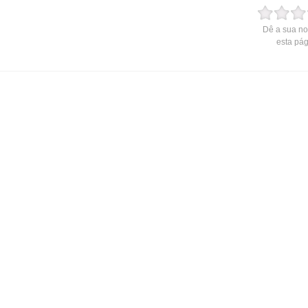
Dê a sua no
esta pá