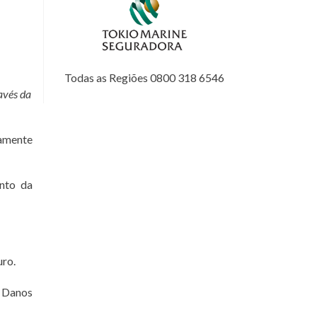
Todas as Regiões 0800 318 6546
avés da
tamente
nto da
uro.
 Danos