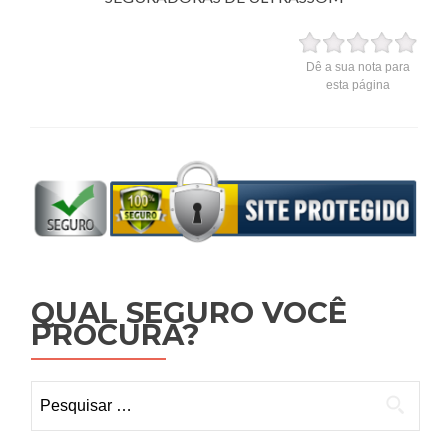
Dê a sua nota para
esta página
QUAL SEGURO VOCÊ
PROCURA?
Pesquisar
por: