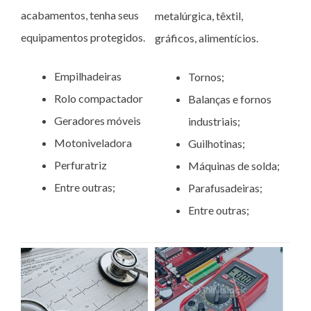
acabamentos, tenha seus
metalúrgica, têxtil,
equipamentos protegidos.
gráficos, alimentícios.
Empilhadeiras
Tornos;
Rolo compactador
Balanças e fornos
Geradores móveis
industriais;
Motoniveladora
Guilhotinas;
Perfuratriz
Máquinas de solda;
Entre outras;
Parafusadeiras;
Entre outras;