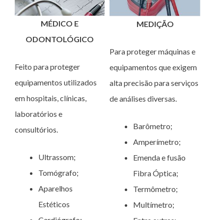
MÉDICO E
MEDIÇÃO
ODONTOLÓGICO
Para proteger máquinas e
Feito para proteger
equipamentos que exigem
equipamentos utilizados
alta precisão para serviços
em hospitais, clínicas,
de análises diversas.
laboratórios e
Barômetro;
consultórios.
Amperímetro;
Ultrassom;
Emenda e fusão
Tomógrafo;
Fibra Óptica;
Aparelhos
Termômetro;
Estéticos
Multímetro;
Cardiógrafo;