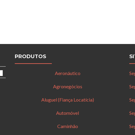
PRODUTOS
S
Aeronáutico
Se
Agronegócios
Se
Aluguel (Fiança Locatícia)
Se
Automóvel
Se
Caminhão
Se