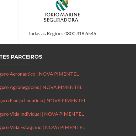
Todas as Regiões 0800 318 6546
ITES PARCEIROS
guro Aeronáutico | NOVA PIMENTEL
guro Agronegócios | NOVA PIMENTEL
guro Fiança Locatícia | NOVA PIMENTEL
guro Vida Individual | NOVA PIMENTEL
guro Vida Estagiário | NOVA PIMENTEL