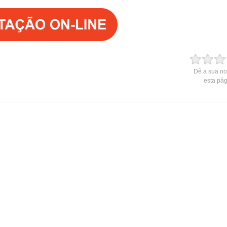
Dê a sua no
esta pá