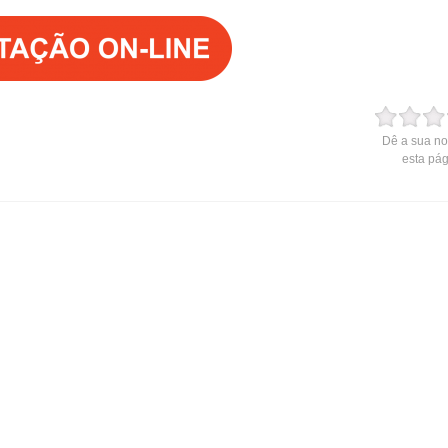
Dê a sua no
esta pá