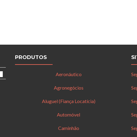
PRODUTOS
S
Aeronáutico
Se
Agronegócios
Se
Aluguel (Fiança Locatícia)
Se
Automóvel
Se
Caminhão
Se