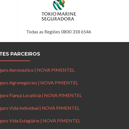
Todas as Regiões 0800 318 6546
ITES PARCEIROS
guro Aeronáutico | NOVA PIMENTEL
guro Agronegócios | NOVA PIMENTEL
guro Fiança Locatícia | NOVA PIMENTEL
guro Vida Individual | NOVA PIMENTEL
guro Vida Estagiário | NOVA PIMENTEL