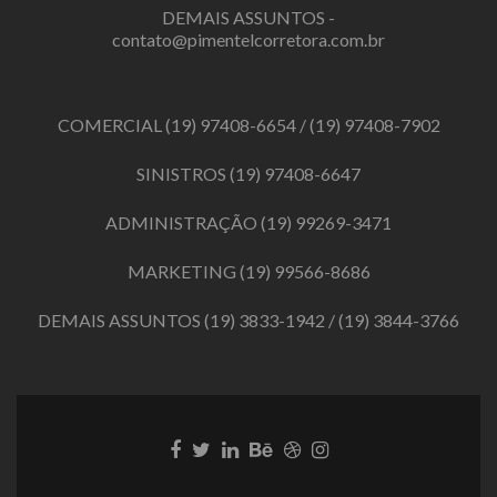
DEMAIS ASSUNTOS -
contato@pimentelcorretora.com.br
COMERCIAL
(19) 97408-6654
/
(19) 97408-7902
SINISTROS
(19) 97408-6647
ADMINISTRAÇÃO
(19) 99269-3471
MARKETING
(19) 99566-8686
DEMAIS ASSUNTOS
(19) 3833-1942
/
(19) 3844-3766
Link
Link
Link
Link
Link
Link
do
do
do
do
do
do
Facebook
Twitter
LinkedIn
Behance
Dribbble
Instagram