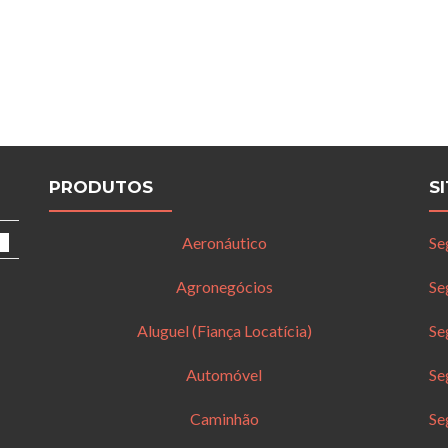
PRODUTOS
S
Aeronáutico
Se
Agronegócios
Se
Aluguel (Fiança Locatícia)
Se
Automóvel
Se
Caminhão
Se