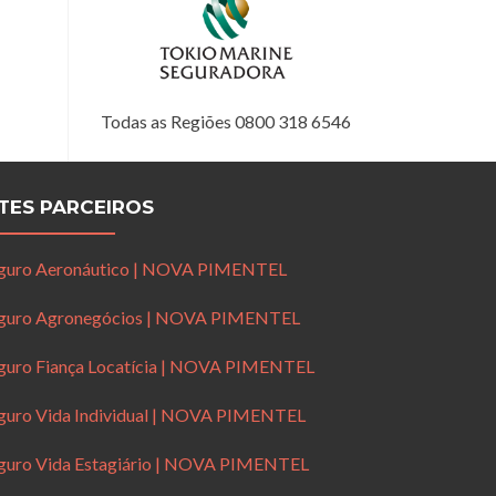
Todas as Regiões 0800 318 6546
ITES PARCEIROS
guro Aeronáutico | NOVA PIMENTEL
guro Agronegócios | NOVA PIMENTEL
guro Fiança Locatícia | NOVA PIMENTEL
guro Vida Individual | NOVA PIMENTEL
guro Vida Estagiário | NOVA PIMENTEL