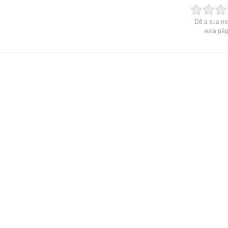
Dê a sua no
esta pá