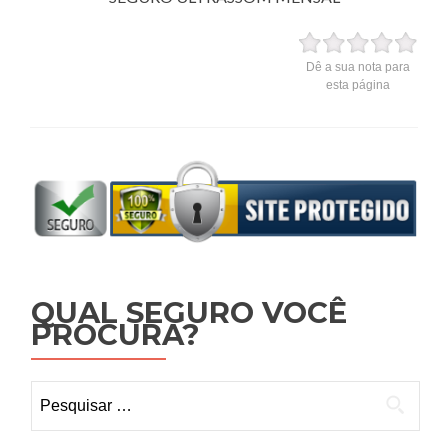
Dê a sua nota para
esta página
QUAL SEGURO VOCÊ
PROCURA?
Pesquisar
por: