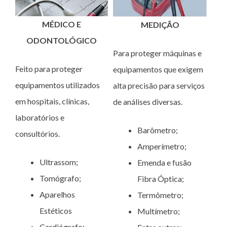
MÉDICO E
MEDIÇÃO
ODONTOLÓGICO
Para proteger máquinas e
Feito para proteger
equipamentos que exigem
equipamentos utilizados
alta precisão para serviços
em hospitais, clínicas,
de análises diversas.
laboratórios e
Barômetro;
consultórios.
Amperímetro;
Ultrassom;
Emenda e fusão
Tomógrafo;
Fibra Óptica;
Aparelhos
Termômetro;
Estéticos
Multímetro;
Cardiógrafo;