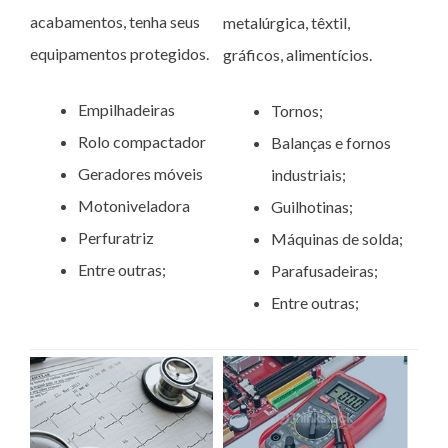
acabamentos, tenha seus
metalúrgica, têxtil,
equipamentos protegidos.
gráficos, alimentícios.
Empilhadeiras
Tornos;
Rolo compactador
Balanças e fornos
Geradores móveis
industriais;
Motoniveladora
Guilhotinas;
Perfuratriz
Máquinas de solda;
Entre outras;
Parafusadeiras;
Entre outras;