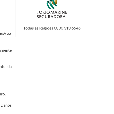
Todas as Regiões 0800 318 6546
avés da
tamente
nto da
uro.
 Danos