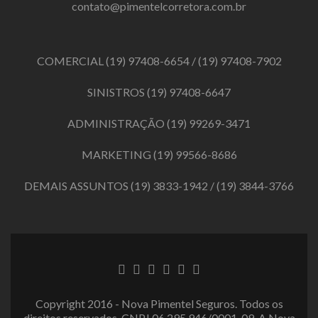
contato@pimentelcorretora.com.br
COMERCIAL
(19) 97408-6654
/
(19) 97408-7902
SINISTROS
(19) 97408-6647
ADMINISTRAÇÃO
(19) 99269-3471
MARKETING
(19) 99566-8686
DEMAIS ASSUNTOS
(19) 3833-1942
/
(19) 3844-3766
Link
Link
Link
Link
Link
Link
do
do
do
do
do
do
Facebook
Twitter
LinkedIn
Behance
Dribbble
Instagram
Copyright 2016 - Nova Pimentel Seguros. Todos os
direitos reservados. CNPJ 06.295.946/0001-09. A Nova