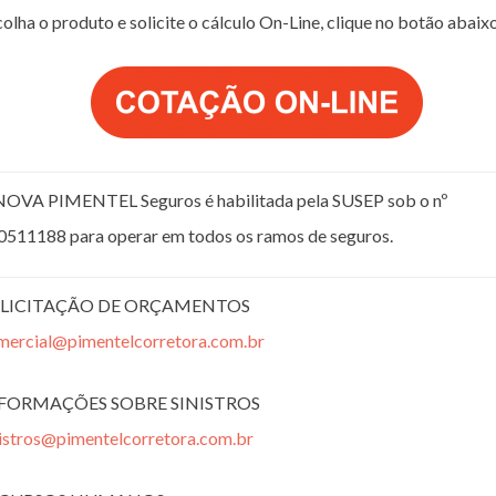
olha o produto e solicite o cálculo On-Line, clique no botão abaix
NOVA PIMENTEL Seguros é habilitada pela SUSEP sob o nº
0511188 para operar em todos os ramos de seguros.
LICITAÇÃO DE ORÇAMENTOS
mercial@pimentelcorretora.com.br
FORMAÇÕES SOBRE SINISTROS
nistros@pimentelcorretora.com.br