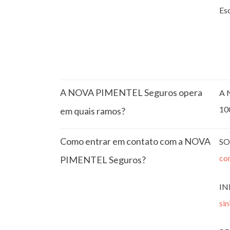
Esc
A NOVA PIMENTEL Seguros opera
A 
10
em quais ramos?
Como entrar em contato com a NOVA
SO
co
PIMENTEL Seguros?
IN
si