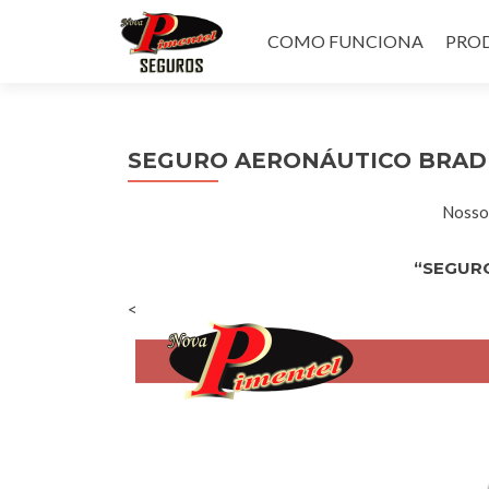
Pular
para
COMO FUNCIONA
PROD
o
conteúdo
SEGURO AERONÁUTICO BRAD
Nossos
“SEGUR
<