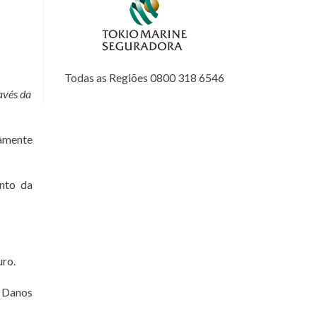
Todas as Regiões 0800 318 6546
avés da
tamente
nto da
uro.
 Danos