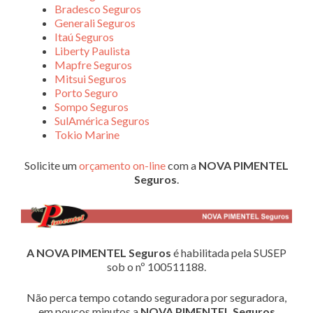
Bradesco Seguros
Generali Seguros
Itaú Seguros
Liberty Paulista
Mapfre Seguros
Mitsui Seguros
Porto Seguro
Sompo Seguros
SulAmérica Seguros
Tokio Marine
Solicite um
orçamento on-line
com a
NOVA PIMENTEL
Seguros
.
A NOVA PIMENTEL Seguros
é habilitada pela SUSEP
sob o nº 100511188.
Não perca tempo cotando seguradora por seguradora,
em poucos minutos a
NOVA PIMENTEL Seguros