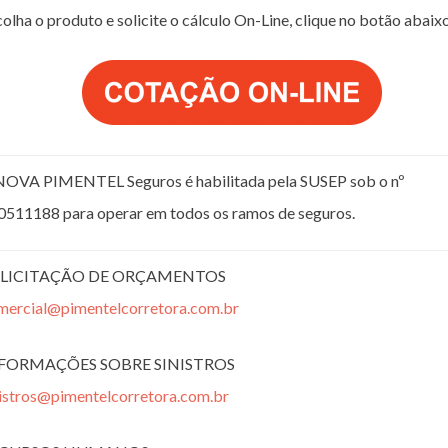
olha o produto e solicite o cálculo On-Line, clique no botão abaix
NOVA PIMENTEL Seguros é habilitada pela SUSEP sob o nº
0511188 para operar em todos os ramos de seguros.
LICITAÇÃO DE ORÇAMENTOS
mercial@pimentelcorretora.com.br
FORMAÇÕES SOBRE SINISTROS
nistros@pimentelcorretora.com.br