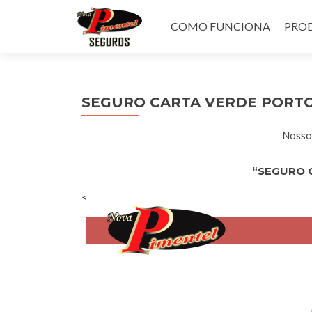
Pular
para
COMO FUNCIONA
PROD
o
conteúdo
SEGURO CARTA VERDE PORT
Nossos
“SEGURO 
<