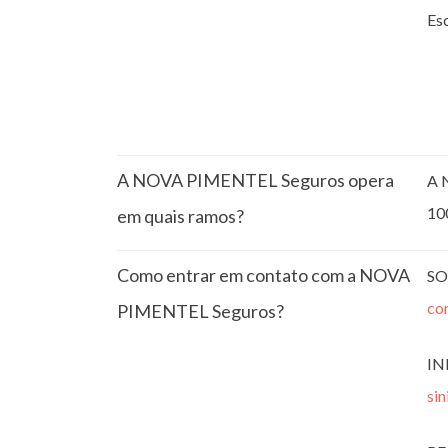
Esc
A NOVA PIMENTEL Seguros opera
A 
10
em quais ramos?
Como entrar em contato com a NOVA
SO
co
PIMENTEL Seguros?
IN
si