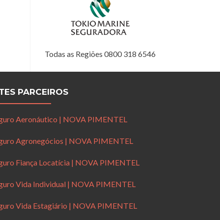
Todas as Regiões 0800 318 6546
ITES PARCEIROS
guro Aeronáutico | NOVA PIMENTEL
guro Agronegócios | NOVA PIMENTEL
guro Fiança Locatícia | NOVA PIMENTEL
guro Vida Individual | NOVA PIMENTEL
guro Vida Estagiário | NOVA PIMENTEL