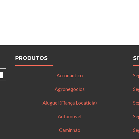
PRODUTOS
S
Aeronáutico
Se
Agronegócios
Se
Aluguel (Fiança Locatícia)
Se
Automóvel
Se
Caminhão
Se