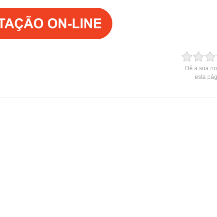
Dê a sua no
esta pá