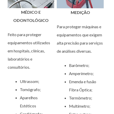
MÉDICO E
MEDIÇÃO
ODONTOLÓGICO
Para proteger máquinas e
Feito para proteger
equipamentos que exigem
equipamentos utilizados
alta precisão para serviços
em hospitais, clínicas,
de análises diversas.
laboratórios e
Barômetro;
consultórios.
Amperímetro;
Ultrassom;
Emenda e fusão
Tomógrafo;
Fibra Óptica;
Aparelhos
Termômetro;
Estéticos
Multímetro;
Cardiógrafo;