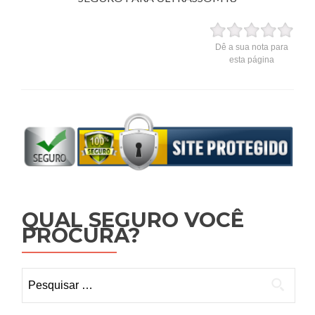
Dê a sua nota para
esta página
QUAL SEGURO VOCÊ
PROCURA?
Pesquisar
por: