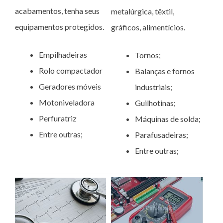
acabamentos, tenha seus
metalúrgica, têxtil,
equipamentos protegidos.
gráficos, alimentícios.
Empilhadeiras
Tornos;
Rolo compactador
Balanças e fornos
Geradores móveis
industriais;
Motoniveladora
Guilhotinas;
Perfuratriz
Máquinas de solda;
Entre outras;
Parafusadeiras;
Entre outras;