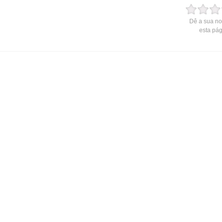
Dê a sua no
esta pá