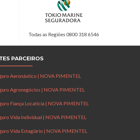
Todas as Regiões 0800 318 6546
ITES PARCEIROS
guro Aeronáutico | NOVA PIMENTEL
guro Agronegócios | NOVA PIMENTEL
guro Fiança Locatícia | NOVA PIMENTEL
guro Vida Individual | NOVA PIMENTEL
guro Vida Estagiário | NOVA PIMENTEL