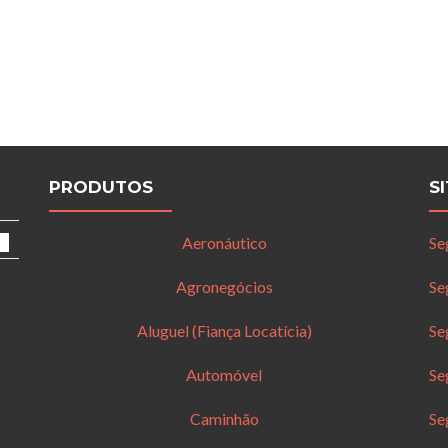
PRODUTOS
S
Aeronáutico
Se
Agronegócios
Se
Aluguel (Fiança Locatícia)
Se
Automóvel
Se
Caminhão
Se